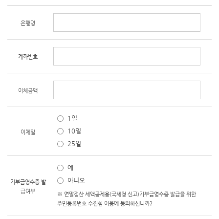
은행명
계좌번호
이체금액
1일
10일
이체일
25일
예
아니오
기부금영수증 발
급여부
※ 연말정산 세액공제용(국세청 신고)기부금영수증 발급을 위한
주민등록번호 수집침 이용에 동의하십니까?