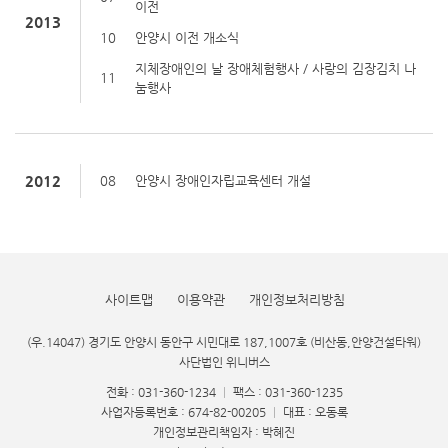
이전
2013
10
안양시 이전 개소식
지체장애인의 날 장애체험행사 / 사랑의 김장김치 나
11
눔행사
2012
08
안양시 장애인자립교육센터 개설
사이트맵
이용약관
개인정보처리방침
(우.14047) 경기도 안양시 동안구 시민대로 187,1007호 (비산동,안양건설타워)
사단법인 위니버스
전화 : 031-360-1234
|
팩스 : 031-360-1235
사업자등록번호 : 674-82-00205
|
대표 : 오동록
개인정보관리책임자 : 박혜진