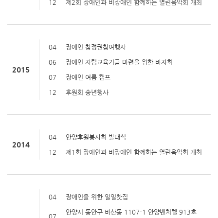
12
제2회 장애인과 비장애인 함께하는 열린음악회 개최
04
장애인 참정권참여행사
06
장애인 자립교육기금 마련을 위한 바자회
2015
07
장애인 여름 캠프
12
후원회 송년행사
04
안양후원봉사회 발대식
2014
12
제1회 장애인과 비장애인 함께하는 열린음악회 개최
04
장애인을 위한 일일찻집
안양시 동안구 비산동 1107-1 안양벤처텔 913호
07