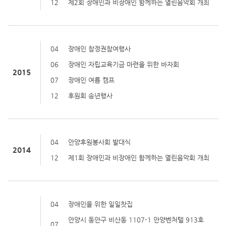
12
제2회 장애인과 비장애인 함께하는 열린음악회 개최
04
장애인 참정권참여행사
06
장애인 자립교육기금 마련을 위한 바자회
2015
07
장애인 여름 캠프
12
후원회 송년행사
04
안양후원봉사회 발대식
2014
12
제1회 장애인과 비장애인 함께하는 열린음악회 개최
04
장애인을 위한 일일찻집
안양시 동안구 비산동 1107-1 안양벤처텔 913호
07