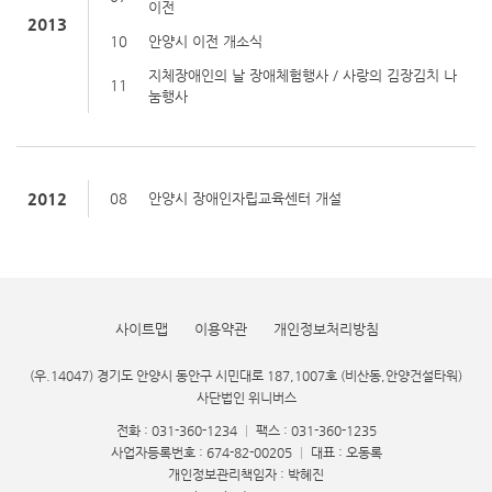
이전
2013
10
안양시 이전 개소식
지체장애인의 날 장애체험행사 / 사랑의 김장김치 나
11
눔행사
2012
08
안양시 장애인자립교육센터 개설
사이트맵
이용약관
개인정보처리방침
(우.14047) 경기도 안양시 동안구 시민대로 187,1007호 (비산동,안양건설타워)
사단법인 위니버스
전화 : 031-360-1234
|
팩스 : 031-360-1235
사업자등록번호 : 674-82-00205
|
대표 : 오동록
개인정보관리책임자 : 박혜진