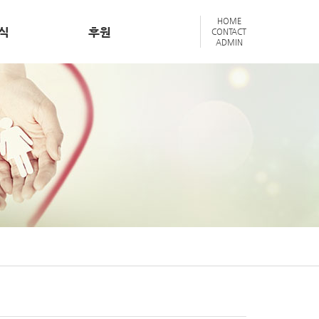
HOME
식
후원
CONTACT
ADMIN