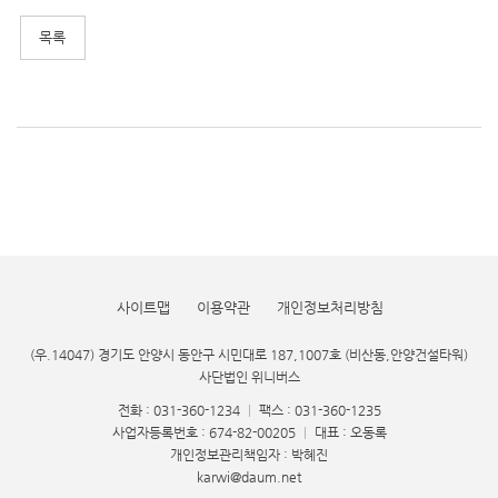
사이트맵
이용약관
개인정보처리방침
(우.14047) 경기도 안양시 동안구 시민대로 187,1007호 (비산동,안양건설타워)
사단법인 위니버스
전화 : 031-360-1234
|
팩스 : 031-360-1235
사업자등록번호 : 674-82-00205
|
대표 : 오동록
개인정보관리책임자 : 박혜진
karwi@daum.net