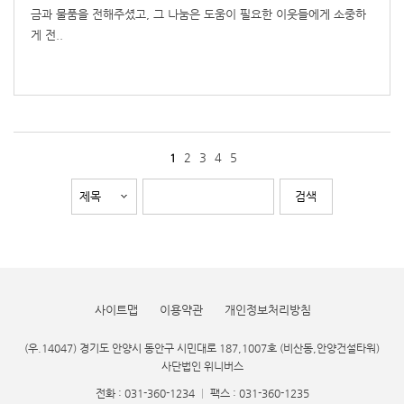
금과 물품을 전해주셨고, 그 나눔은 도움이 필요한 이웃들에게 소중하
게 전..
2
3
4
5
1
사이트맵
이용약관
개인정보처리방침
(우.14047) 경기도 안양시 동안구 시민대로 187,1007호 (비산동,안양건설타워)
사단법인 위니버스
전화 : 031-360-1234
|
팩스 : 031-360-1235