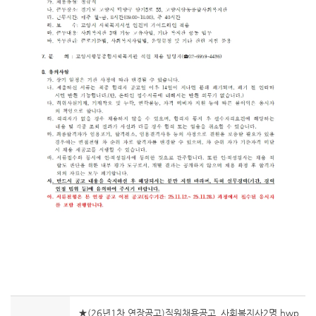
★(26년1차 연장공고)직원채용공고_사회복지사2명.hwp