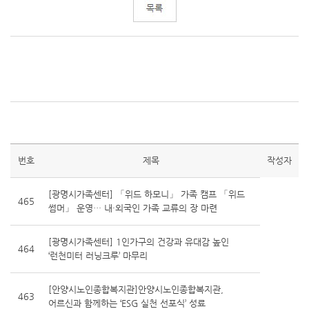
번호
제목
작성자
[광명시가족센터] 「위드 하모니」 가족 캠프 「위드
465
썸머」 운영… 내·외국인 가족 교류의 장 마련
[광명시가족센터] 1인가구의 건강과 유대감 높인
464
‘런천미터 러닝크루’ 마무리
[안양시노인종합복지관]안양시노인종합복지관,
463
어르신과 함께하는 ‘ESG 실천 선포식’ 성료