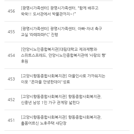
[광명시가족센터] 광명시가족센터, “함께 배우고
456
쑥쑥!! 도서관에서 박물관까지~!”
[광명시가족센터] 광명시가족센터, 아빠-자녀 축구
455
교실 ‘라떼파파FC’ 진행
[안양시노인종합복지관]대림대학교 제과제빵과·
454
스위트스프레드, 안양시노인종합복지관에 ‘사랑의 빵’
후원
[고양시향동종합사회복지관] 마을인사로 가까워지는
453
이웃 "온마을 안녕한데이"성료
[고양시향동종합사회복지관] 향동종합사회복지관,
452
신중년 남성 1인 가구 관계망 넓힌다
[고양시향동종합사회복지관] 향동종합사회복지관,
451
홀몸어르신 노후주택 새단장