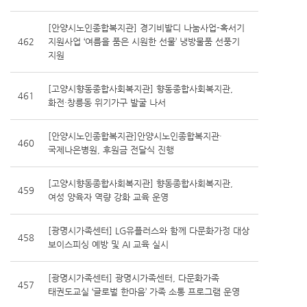
[안양시노인종합복지관] 경기비발디 나눔사업-혹서기
462
지원사업 ‘여름을 품은 시원한 선물’ 냉방물품 선풍기
지원
[고양시향동종합사회복지관] 향동종합사회복지관,
461
화전·창릉동 위기가구 발굴 나서
[안양시노인종합복지관]안양시노인종합복지관·
460
국제나은병원, 후원금 전달식 진행
[고양시향동종합사회복지관] 향동종합사회복지관,
459
여성 양육자 역량 강화 교육 운영
[광명시가족센터] LG유플러스와 함께 다문화가정 대상
458
보이스피싱 예방 및 AI 교육 실시
[광명시가족센터] 광명시가족센터, 다문화가족
457
태권도교실 ‘글로벌 한마음’ 가족 소통 프로그램 운영