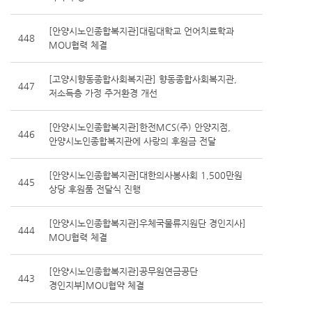
[안양시노인종합복지관]대림대학교 언어치료학과
448
MOU협력 체결
[고양시향동종합사회복지관] 향동종합사회복지관,
447
저소득층 가정 주거환경 개선
[안양시노인종합복지관]한전MCS(주) 안양지점,
446
안양시노인종합복지관에 사랑의 후원금 전달
[안양시노인종합복지관]대한의사봉사회 1,500만원
445
상당 후원품 전달식 진행
[안양시노인종합복지관]우체국물류지원단 경인지사]
444
MOU협력 체결
[안양시노인종합복지관]공무원연금공단
443
경인지부]MOU협약 체결