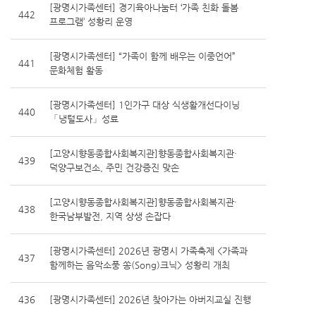
[광명시가족센터] 경기육아나눔터 ‘가족 친화 돌봄
442
프로그램’ 성황리 운영
[광명시가족센터] “가족이 함께 배우는 이중언어”
441
문화체험 활동
[광명시가족센터] 1인가구 대상 식생활개선다이닝
440
「냉털도사」성료
[고양시향동종합사회복지관]향동종합사회복지관·
439
덕양구보건소, 주민 건강증진 맞손
[고양시향동종합사회복지관]향동종합사회복지관·
438
한국남부발전, 지역 상생 손잡다
[광명시가족센터] 2026년 광명시 가족축제 <가족과
437
함께하는 음악소풍 쏭(Song)크닉> 성황리 개최
436
[광명시가족센터] 2026년 찾아가는 아버지교실 진행